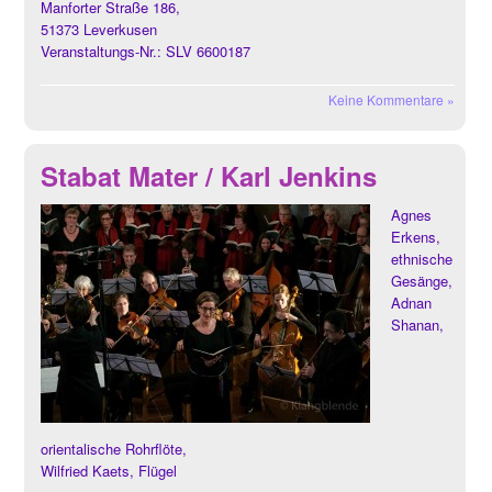
Manforter Straße 186,
51373 Leverkusen
Veranstaltungs-Nr.: SLV 6600187
Keine Kommentare »
Stabat Mater / Karl Jenkins
Agnes
Erkens,
ethnische
Gesänge,
Adnan
Shanan,
orientalische Rohrflöte,
Wilfried Kaets, Flügel