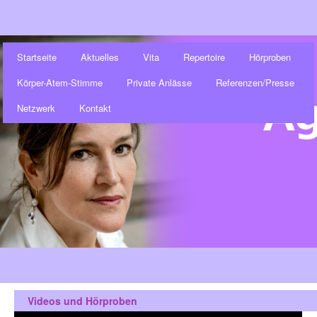
Startseite
Aktuelles
Vita
Repertoire
Hörproben
Körper-Atem-Stimme
Private Anlässe
Referenzen/Presse
Netzwerk
Kontakt
Videos und Hörproben