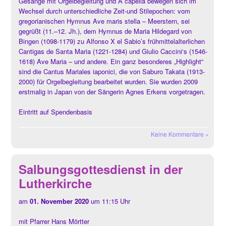
Gesänge mit Orgelbegleitung und A capella bewegen sich im
Wechsel durch unterschiedliche Zeit-und Stilepochen: vom
gregorianischen Hymnus Ave maris stella – Meerstern, sei
gegrüßt (11.–12. Jh.), dem Hymnus de Maria Hildegard von
Bingen (1098-1179) zu Alfonso X el Sabio’s frühmittelalterlichen
Cantigas de Santa Maria (1221-1284) und Giulio Caccini‘s (1546-
1618) Ave Maria – und andere. Ein ganz besonderes „Highlight“
sind die Cantus Mariales iaponici, die von Saburo Takata (1913-
2000) für Orgelbegleitung bearbeitet wurden. Sie wurden 2009
erstmalig in Japan von der Sängerin Agnes Erkens vorgetragen.
Eintritt auf Spendenbasis
Keine Kommentare »
Salbungsgottesdienst in der
Lutherkirche
am
01. November 2020
um 11:15 Uhr
mit Pfarrer Hans Mörtter