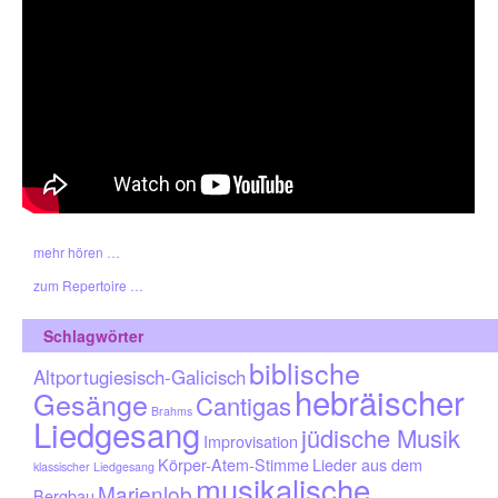
mehr hören …
zum Repertoire …
Schlagwörter
biblische
Altportugiesisch-Galicisch
hebräischer
Gesänge
Cantigas
Brahms
Liedgesang
jüdische Musik
Improvisation
Körper-Atem-Stimme
Lieder aus dem
klassischer Liedgesang
musikalische
Marienlob
Bergbau