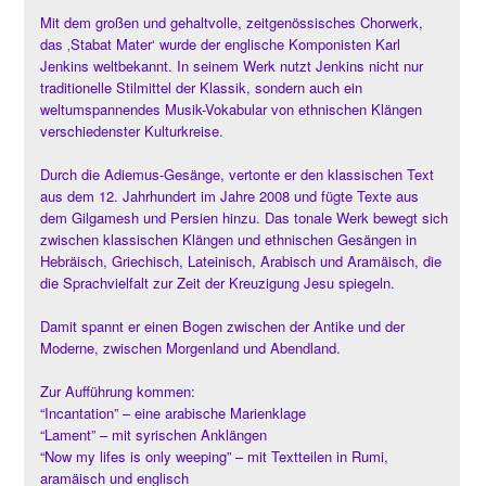
Mit dem großen und gehaltvolle, zeitgenössisches Chorwerk,
das ‚Stabat Mater‘ wurde der englische Komponisten Karl
Jenkins weltbekannt. In seinem Werk nutzt Jenkins nicht nur
traditionelle Stilmittel der Klassik, sondern auch ein
weltumspannendes Musik-Vokabular von ethnischen Klängen
verschiedenster Kulturkreise.
Durch die Adiemus-Gesänge, vertonte er den klassischen Text
aus dem 12. Jahrhundert im Jahre 2008 und fügte Texte aus
dem Gilgamesh und Persien hinzu. Das tonale Werk bewegt sich
zwischen klassischen Klängen und ethnischen Gesängen in
Hebräisch, Griechisch, Lateinisch, Arabisch und Aramäisch, die
die Sprachvielfalt zur Zeit der Kreuzigung Jesu spiegeln.
Damit spannt er einen Bogen zwischen der Antike und der
Moderne, zwischen Morgenland und Abendland.
Zur Aufführung kommen:
“Incantation” – eine arabische Marienklage
“Lament” – mit syrischen Anklängen
“Now my lifes is only weeping” – mit Textteilen in Rumi,
aramäisch und englisch