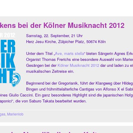
kens bei der Kölner Musiknacht 2012
Samstag, 22. September, 21 Uhr
Herz Jesu Kirche, Zülpicher Platz, 50674 Köln
Unter dem Titel „
Ave, maris stella
“ bieten Sängerin Agnes Er
Organist Thomas Frerichs eine besondere Auswahl von Marie
Gesängen bei der
Kölner Musiknacht 2012
dar und laden zu ei
musikalischen Zeitreise ein.
Beginnend bei der Gregorianik, führt der Klangweg über Hilde
Bingen und frühmittelalterliche Cantigas von Alfonso X el Sabi
ines Giulio Caccini. Ein ganz besonderes Highlight sind die japanischen Hof
aponici“, die von Saburo Takata bearbeitet wurden.
gas
,
Marienlob