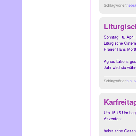
Schlagwörter:
hebrä
Liturgis
Sonntag, 8. Apri
Liturgische Oster
Pfarrer Hans Mört
Agnes Erkens gest
Jahr wird sie wäh
Schlagwörter:
bibli
Karfreita
Um 15:15 Uhr begin
Akzenten:
hebräische Gesän