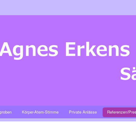
proben
Körper-Atem-Stimme
Private Anlässe
Referenzen/Pre