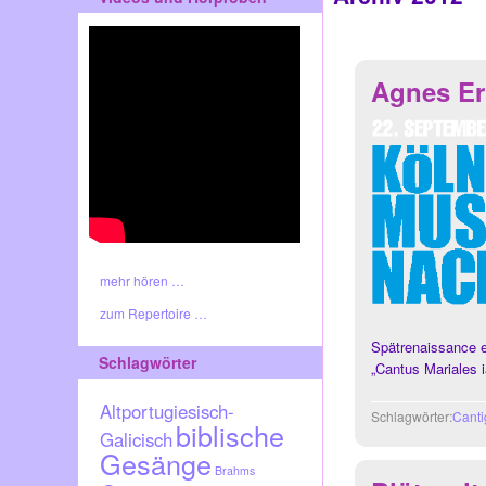
Agnes Er
mehr hören …
zum Repertoire …
Spätrenaissance e
Schlagwörter
„Cantus Mariales i
Altportugiesisch-
Schlagwörter:
Canti
biblische
Galicisch
Gesänge
Brahms