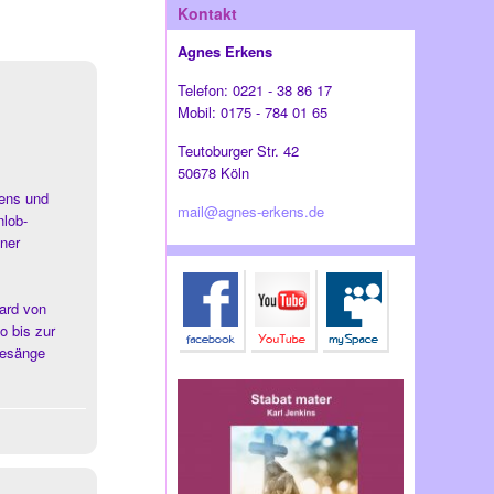
Kontakt
Agnes Erkens
Telefon: 0221 - 38 86 17
Mobil: 0175 - 784 01 65
Teutoburger Str. 42
50678 Köln
kens und
mail@agnes-erkens.de
nlob-
ner
gard von
o bis zur
gesänge