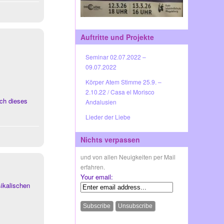
Auftritte und Projekte
Seminar 02.07.2022 –
09.07.2022
Körper Atem Stimme 25.9. –
2.10.22 / Casa el Morisco
ch dieses
Andalusien
Lieder der Liebe
Nichts verpassen
und von allen Neuigkeiten per Mail
erfahren.
Your email:
ikalischen