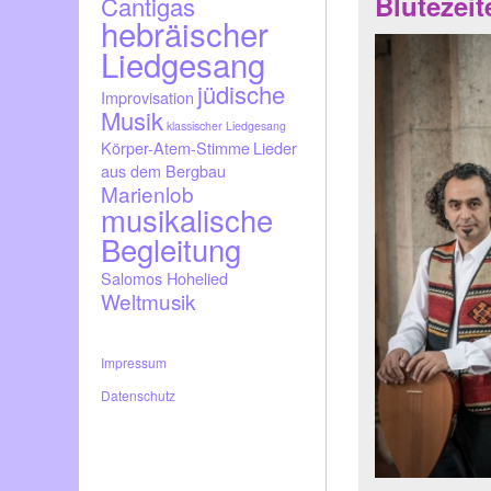
Blütezei
Cantigas
hebräischer
Liedgesang
jüdische
Improvisation
Musik
klassischer Liedgesang
Körper-Atem-Stimme
Lieder
aus dem Bergbau
Marienlob
musikalische
Begleitung
Salomos Hohelied
Weltmusik
Impressum
Datenschutz