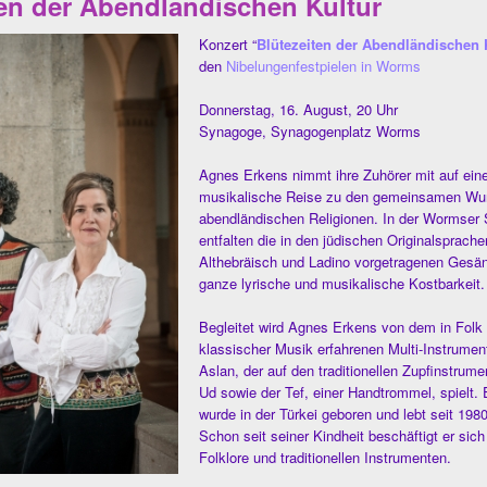
ten der Abendländischen Kultur
Ko
nzert “
Blütezeiten der Abendländischen 
den
Nibelungenfestpielen in Worms
Donnerstag, 16. August, 20 Uhr
Synagoge, Synagogenplatz Worms
Agnes Erkens nimmt ihre Zuhörer mit auf ein
musikalische Reise zu den gemeinsamen Wur
abendländischen Religionen. In der Wormser
entfalten die in den jüdischen Originalsprache
Althebräisch und Ladino vorgetragenen Gesän
ganze lyrische und musikalische Kostbarkeit.
Begleitet wird Agnes Erkens von dem in Folk
klassischer Musik erfahrenen Multi-Instrument
Aslan, der auf den traditionellen Zupfinstrum
Ud sowie der Tef, einer Handtrommel, spielt. 
wurde in der Türkei geboren und lebt seit 1980
Schon seit seiner Kindheit beschäftigt er sich
Folklore und traditionellen Instrumenten.