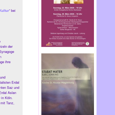
Kultur
” bei
e
zeln der
 Synagoge
n
ge ihre
 und
alisten Erdal
enten Saz und
Erdal Aslan
 in Köln.
 mit Tanz,