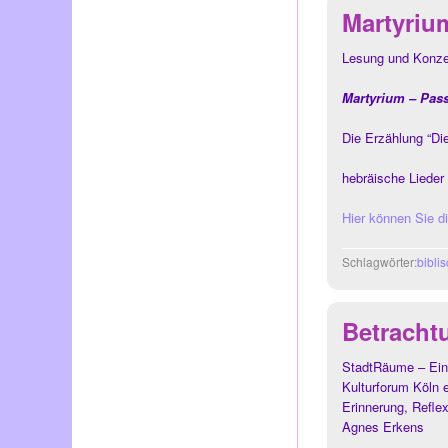
Martyriu
Lesung und Konzer
Martyrium – Pas
Die Erzählung “Di
hebräische Lieder
Hier können Sie d
Schlagwörter:
bibli
Betracht
StadtRäume – Eine
Kulturforum Köln e
Erinnerung, Refle
Agnes Erkens