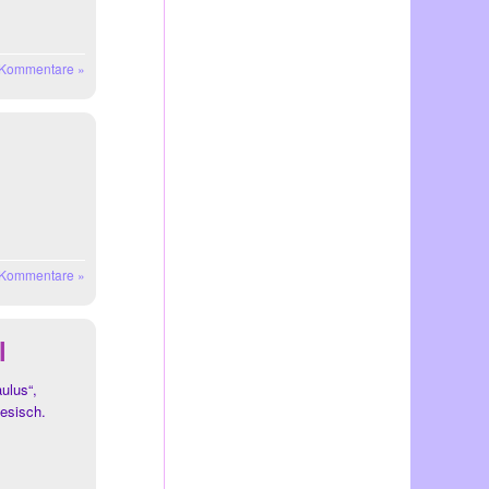
 Kommentare »
 Kommentare »
l
ulus“,
iesisch.