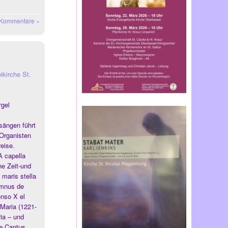
 Kommentare »
ikirche St.
gel
sängen führt
Organisten
eise.
A capella
e Zeit-und
maris stella
ymnus de
onso X el
 Maria (1221-
ia – und
ie Cantus