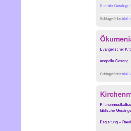
Sakrale Gesänge 
Schlagwörter:
bibli
Ökumeni
Evangelischer Ki
acapella Gesang:
Schlagwörter:
bibli
Kirchenmu
Kirchenmusikalisc
biblische Gesänge
Begleitung – Raed