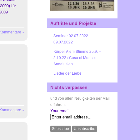
2000) für
 2009
Auftritte und Projekte
 Kommentare »
Seminar 02.07.2022 –
09.07.2022
Körper Atem Stimme 25.9. –
2.10.22 / Casa el Morisco
Andalusien
Lieder der Liebe
Nichts verpassen
und von allen Neuigkeiten per Mail
erfahren.
 Kommentare »
Your email: