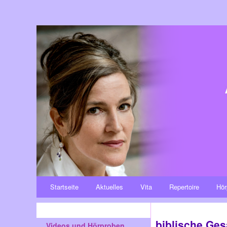
Startseite
Aktuelles
Vita
Repertoire
Hör
biblische Ge
Videos und Hörproben