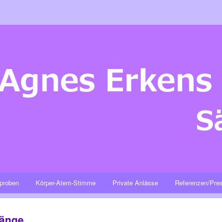
proben
Körper-Atem-Stimme
Private Anlässe
Referenzen/Pre
sänge