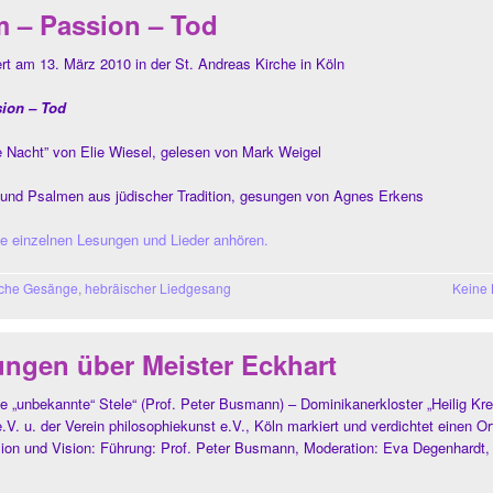
m – Passion – Tod
t am 13. März 2010 in der St. Andreas Kirche in Köln
sion – Tod
e Nacht” von Elie Wiesel, gelesen von Mark Weigel
 und Psalmen aus jüdischer Tradition, gesungen von Agnes Erkens
ie einzelnen Lesungen und Lieder anhören.
sche Gesänge
,
hebräischer Liedgesang
Keine
ungen über Meister Eckhart
 „unbekannte“ Stele“ (Prof. Peter Busmann) – Dominikanerkloster „Heilig Kre
.V. u. der Verein philosophiekunst e.V., Köln markiert und verdichtet einen Or
xion und Vision: Führung: Prof. Peter Busmann, Moderation: Eva Degenhardt