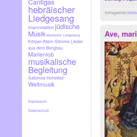
Cantigas
hebräischer
Schlagwörter:
bibli
Liedgesang
jüdische
Improvisation
Ave, mari
Musik
klassischer Liedgesang
Körper-Atem-Stimme
Lieder
aus dem Bergbau
Marienlob
musikalische
Begleitung
Salomos Hohelied
Weltmusik
Impressum
Datenschutz