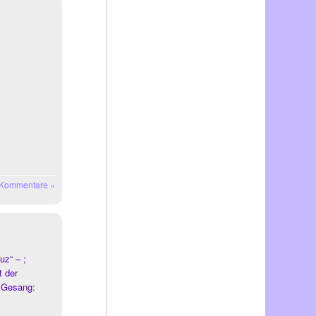
 Kommentare »
uz“ – ;
t der
, Gesang: