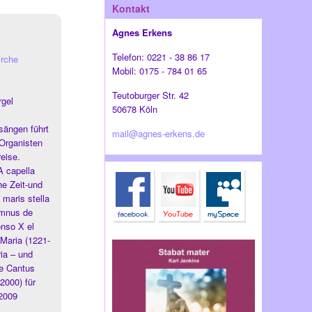
Kontakt
Agnes Erkens
Telefon: 0221 - 38 86 17
irche
Mobil: 0175 - 784 01 65
Teutoburger Str. 42
gel
50678 Köln
sängen führt
mail@agnes-erkens.de
Organisten
eise.
A capella
e Zeit-und
maris stella
ymnus de
onso X el
 Maria (1221-
ia – und
ie Cantus
2000) für
 2009