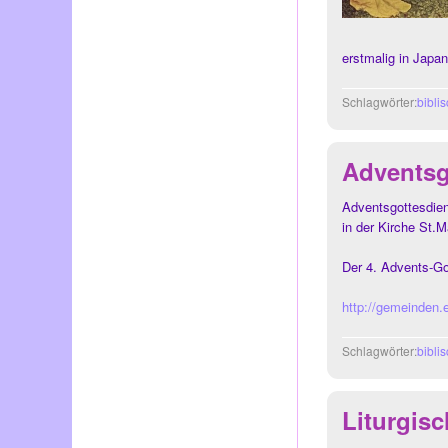
erstmalig in Japa
Schlagwörter:
bibli
Adventsg
Adventsgottesdie
in der Kirche St.
Der 4. Advents-Got
http://gemeinden.e
Schlagwörter:
bibli
Liturgis