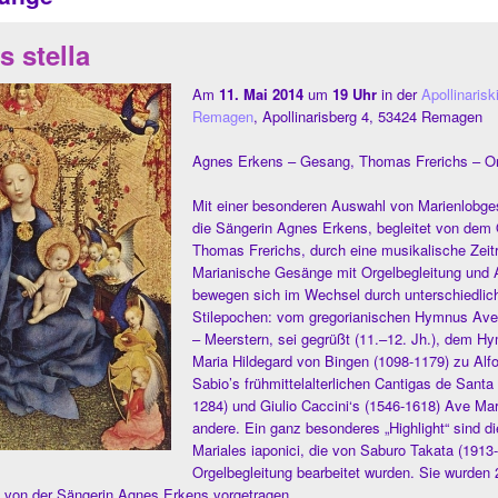
s stella
Am
11. Mai 2014
um
19 Uhr
in der
Apollinarisk
Remagen
, Apollinarisberg 4, 53424 Remagen
Agnes Erkens – Gesang, Thomas Frerichs – Or
Mit einer besonderen Auswahl von Marienlobge
die Sängerin Agnes Erkens, begleitet von dem 
Thomas Frerichs, durch eine musikalische Zeitr
Marianische Gesänge mit Orgelbegleitung und 
bewegen sich im Wechsel durch unterschiedlich
Stilepochen: vom gregorianischen Hymnus Ave 
– Meerstern, sei gegrüßt (11.–12. Jh.), dem H
Maria Hildegard von Bingen (1098-1179) zu Alf
Sabio’s frühmittelalterlichen Cantigas de Santa
1284) und Giulio Caccini‘s (1546-1618) Ave Mar
andere. Ein ganz besonderes „Highlight“ sind d
Mariales iaponici, die von Saburo Takata (1913-
Orgelbegleitung bearbeitet wurden. Sie wurden
n von der Sängerin Agnes Erkens vorgetragen.