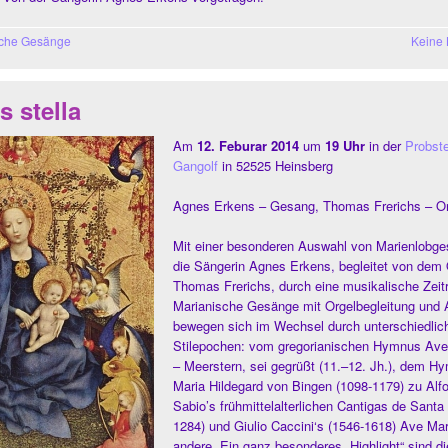
sche Gesänge
Keine
s stella
Am
12. Feburar 2014
um
19 Uhr
in der
Probste
Gangolf
in 52525 Heinsberg
Agnes Erkens – Gesang, Thomas Frerichs – Or
Mit einer besonderen Auswahl von Marienlobge
die Sängerin Agnes Erkens, begleitet von dem 
Thomas Frerichs, durch eine musikalische Zeitr
Marianische Gesänge mit Orgelbegleitung und 
bewegen sich im Wechsel durch unterschiedlich
Stilepochen: vom gregorianischen Hymnus Ave 
– Meerstern, sei gegrüßt (11.–12. Jh.), dem H
Maria Hildegard von Bingen (1098-1179) zu Alf
Sabio’s frühmittelalterlichen Cantigas de Santa
1284) und Giulio Caccini‘s (1546-1618) Ave Mar
andere. Ein ganz besonderes „Highlight“ sind d