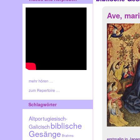
Ave, mari
mehr hören …
zum Repertoire …
Schlagwörter
Altportugiesisch-
biblische
Galicisch
Gesänge
Brahms
erstmalig in Japa