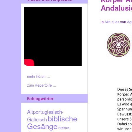
Andalusi
in
Aktuelles
von
Ag
mehr hören …
zum Repertoire …
Schlagwörter
Altportugiesisch-
biblische
Galicisch
Gesänge
Brahms