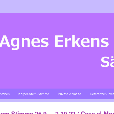
proben
Körper-Atem-Stimme
Private Anlässe
Referenzen/Pre
em Stimme 25.9. – 2.10.22 / Casa el Mo