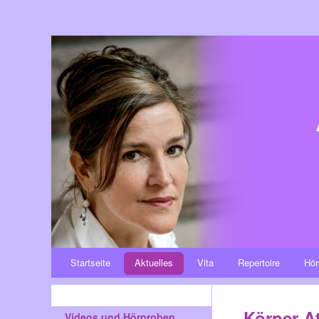
Startseite
Aktuelles
Vita
Repertoire
Hör
Körper At
Videos und Hörproben