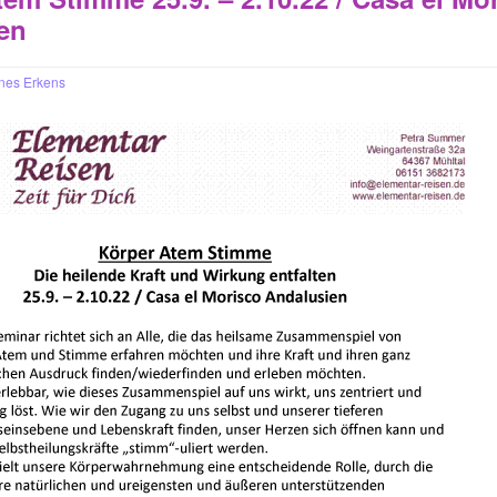
en
nes Erkens