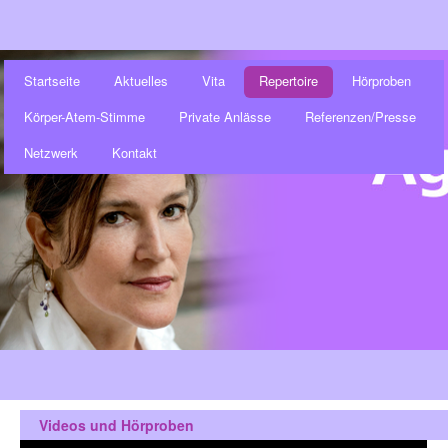
Startseite
Aktuelles
Vita
Repertoire
Hörproben
Körper-Atem-Stimme
Private Anlässe
Referenzen/Presse
Netzwerk
Kontakt
Videos und Hörproben