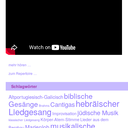
mehr hören …
zum Repertoire …
Schlagwörter
biblische
Altportugiesisch-Galicisch
hebräischer
Gesänge
Cantigas
Brahms
Liedgesang
jüdische Musik
Improvisation
Körper-Atem-Stimme
Lieder aus dem
klassischer Liedgesang
musikalische
Marienlob
Bergbau